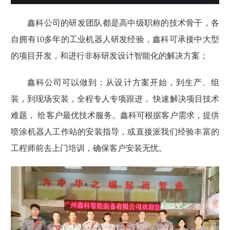
鑫科公司的
研发团队
都是
高中级职称的技术骨干，各
自拥有
10
多年的工业机器人研发经验，
鑫科
可承接中大型
的
项目开发
，和
进行非标研发设计智能化
的
解决方案
；
鑫科公司可以做到：
从设计方案开始，到生产、组
装，到现场安装，全程专人专项跟进，
快速解决项目技术
难题，
给客户最优技术服务。
鑫科可
根据客户需求，提供
喷涂机器人
工作站
的安装指导，或直接派我们经验丰富的
工程师
前去
上门培训
，确保客户安装无忧。