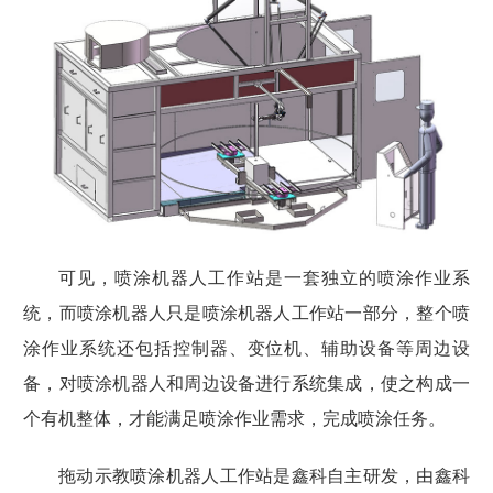
可见
，
喷涂
机器人工作站
是一套独立的喷涂作业系
统，而喷涂
机器人
只是喷涂
机器人工作站
一部分，整个喷
涂
作业系统
还
包括
控制器
、变位
机
、辅助设备等周边设
备，对
喷涂机器人和周边设备
进行系统集成，使之构成一
个有机整体，才能满足
喷涂作业
需求
，
完成
喷涂
任务。
拖动示教喷涂机器人
工作站是鑫科自主研发，由鑫科