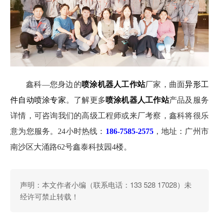
鑫科
—您身边的
喷涂机器人工作站
厂家，曲面
异形
工
件
自动
喷涂专家
。了解更多
喷涂机器人工作站
产品及服务
详情
，
可
咨询
我们的高级工程师或来厂考察
，
鑫科
将很乐
意为您服务。
24小时
热线：
186-7585-2575
，
地址：广州市
南沙区大涌路
62号
鑫泰科技园
4楼。
声明：本文作者
小编
（联系电话：133 528 17028）未
经许可禁止转载！