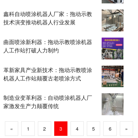
鑫科自动喷涂机器人厂家：拖动示教
技术演变推动机器人行业发展
曲面喷涂新利器：拖动示教喷涂机器
人工作站打破人力制约
革新家具产业新技术：拖动示教喷涂
机器人工作站颠覆古老喷涂方式
制造业变革利器：自动喷涂机器人厂
家激发生产力颠覆传统
«
1
2
3
4
5
6
»