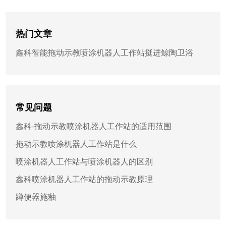
热门文章
鑫科智能拖动示教喷涂机器人工作站挺进鲸陶卫浴
常见问题
鑫科-拖动示教喷涂机器人工作站的适用范围
拖动示教喷涂机器人工作站是什么
喷涂机器人工作站与喷涂机器人的区别
鑫科喷涂机器人工作站的拖动示教原理
蹲便器施釉