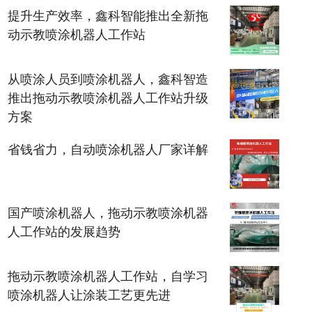
提升生产效率，鑫科智能推出全新拖
动示教喷涂机器人工作站
从喷涂人员到喷涂机器人，鑫科智造
推出拖动示教喷涂机器人工作站升级
方案
省钱省力，自动喷涂机器人厂家详解
国产喷涂机器人，拖动示教喷涂机器
人工作站的发展趋势
拖动示教喷涂机器人工作站，自学习
喷涂机器人让涂装工艺更先进